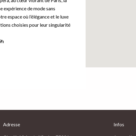
péra, au cœur vibrant de Paris, la
ne expérience de mode sans
otre espace où l’élégance et le luxe
tions choisies pour leur singularité
9h
Adresse
Infos