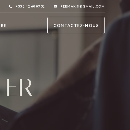
+33 1 42 60 07 31
PERMAKIN@GMAIL.COM
IRE
CONTACTEZ-NOUS
TER